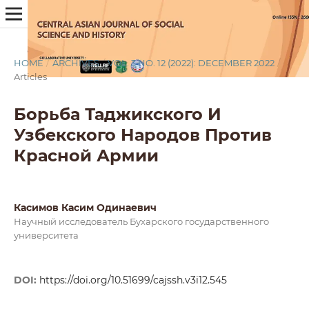
HOME
/
ARCHIVES
/
VOL. 3 NO. 12 (2022): DECEMBER 2022
/
Articles
Борьба Таджикского И
Узбекского Народов Против
Красной Армии
Касимов Касим Одинаевич
Научный исследователь Бухарского государственного
университета
DOI:
https://doi.org/10.51699/cajssh.v3i12.545