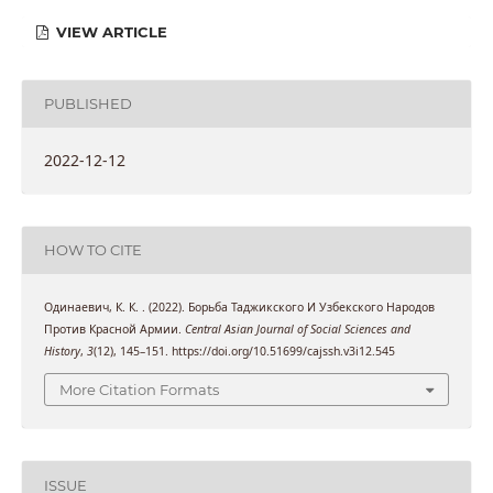
VIEW ARTICLE
PUBLISHED
2022-12-12
HOW TO CITE
Одинаевич, К. К. . (2022). Борьба Таджикского И Узбекского Народов
Против Красной Армии.
Central Asian Journal of Social Sciences and
History
,
3
(12), 145–151. https://doi.org/10.51699/cajssh.v3i12.545
More Citation Formats
ISSUE