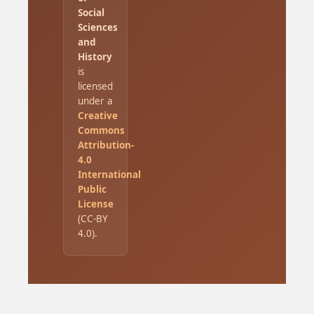
Social
Sciences
and
History
is
licensed
under a
Creative
Commons
Attribution-
4.0
International
Public
License
(CC-BY
4.0).