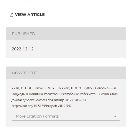
VIEW ARTICLE
PUBLISHED
2022-12-12
HOW TO CITE
кизи, О. С. Я. ., кизи, Р. М. У. ., & кизи, Н. Х. О. . (2022). Современные
Подходы К Понятию Расчетов В Республике Узбекистан.
Central Asian
Journal of Social Sciences and History
,
3
(12), 103–114.
https://doi.org/10.51699/cajssh.v3i12.542
More Citation Formats