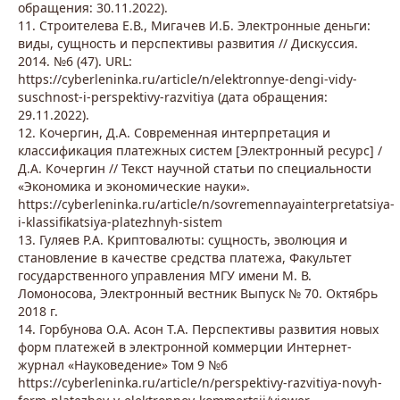
обращения: 30.11.2022).
11. Строителева Е.В., Мигачев И.Б. Электронные деньги:
виды, сущность и перспективы развития // Дискуссия.
2014. №6 (47). URL:
https://cyberleninka.ru/article/n/elektronnye-dengi-vidy-
suschnost-i-perspektivy-razvitiya (дата обращения:
29.11.2022).
12. Кочергин, Д.А. Современная интерпретация и
классификация платежных систем [Электронный ресурс] /
Д.А. Кочергин // Текст научной статьи по специальности
«Экономика и экономические науки».
https://cyberleninka.ru/article/n/sovremennayainterpretatsiya-
i-klassifikatsiya-platezhnyh-sistem
13. Гуляев Р.А. Криптовалюты: сущность, эволюция и
становление в качестве средства платежа, Факультет
государственного управления МГУ имени М. В.
Ломоносова, Электронный вестник Выпуск № 70. Октябрь
2018 г.
14. Горбунова О.А. Асон Т.А. Перспективы развития новых
форм платежей в электронной коммерции Интернет-
журнал «Науковедение» Том 9 №6
https://cyberleninka.ru/article/n/perspektivy-razvitiya-novyh-