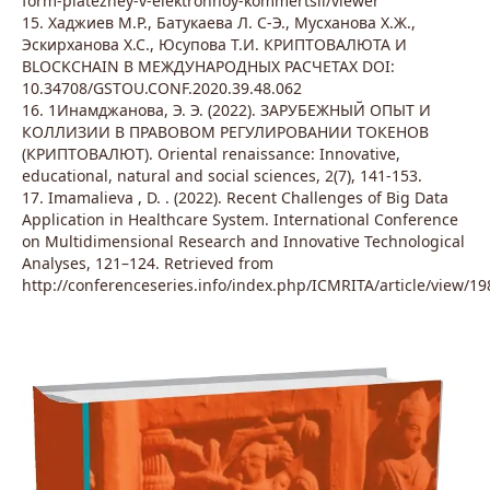
form-platezhey-v-elektronnoy-kommertsii/viewer
15. Хаджиев М.Р., Батукаева Л. С-Э., Мусханова Х.Ж.,
Эскирханова Х.С., Юсупова Т.И. КРИПТОВАЛЮТА И
BLOCKCHAIN В МЕЖДУНАРОДНЫХ РАСЧЕТАХ DOI:
10.34708/GSTOU.CONF.2020.39.48.062
16. 1Инамджанова, Э. Э. (2022). ЗАРУБЕЖНЫЙ ОПЫТ И
КОЛЛИЗИИ В ПРАВОВОМ РЕГУЛИРОВАНИИ ТОКЕНОВ
(КРИПТОВАЛЮТ). Oriental renaissance: Innovative,
educational, natural and social sciences, 2(7), 141-153.
17. Imamalieva , D. . (2022). Recent Challenges of Big Data
Application in Healthcare System. International Conference
on Multidimensional Research and Innovative Technological
Analyses, 121–124. Retrieved from
http://conferenceseries.info/index.php/ICMRITA/article/view/19