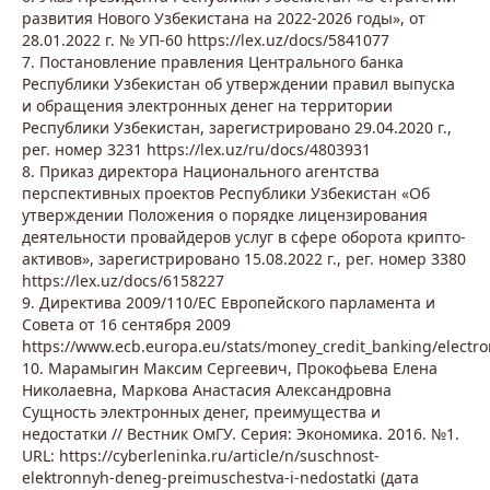
развития Нового Узбекистана на 2022-2026 годы», от
28.01.2022 г. № УП-60 https://lex.uz/docs/5841077
7. Постановление правления Центрального банка
Республики Узбекистан об утверждении правил выпуска
и обращения электронных денег на территории
Республики Узбекистан, зарегистрировано 29.04.2020 г.,
рег. номер 3231 https://lex.uz/ru/docs/4803931
8. Приказ директора Национального агентства
перспективных проектов Республики Узбекистан «Об
утверждении Положения о порядке лицензирования
деятельности провайдеров услуг в сфере оборота крипто-
активов», зарегистрировано 15.08.2022 г., рег. номер 3380
https://lex.uz/docs/6158227
9. Директива 2009/110/EC Европейского парламента и
Совета от 16 сентября 2009
https://www.ecb.europa.eu/stats/money_credit_banking/electr
10. Марамыгин Максим Сергеевич, Прокофьева Елена
Николаевна, Маркова Анастасия Александровна
Сущность электронных денег, преимущества и
недостатки // Вестник ОмГУ. Серия: Экономика. 2016. №1.
URL: https://cyberleninka.ru/article/n/suschnost-
elektronnyh-deneg-preimuschestva-i-nedostatki (дата